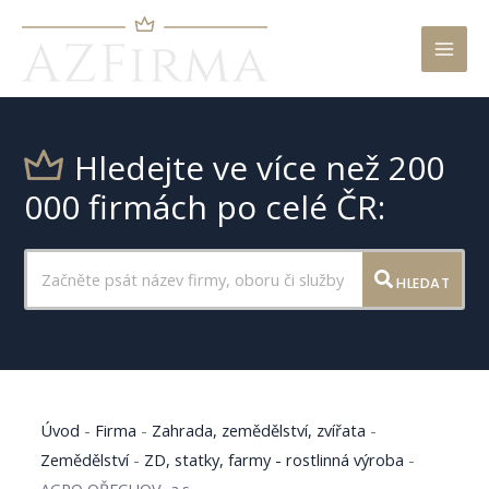
Mai
Men
Hledejte ve více než 200
000 firmách po celé ČR:
HLEDAT
Úvod
-
Firma
-
Zahrada, zemědělství, zvířata
-
Zemědělství
-
ZD, statky, farmy - rostlinná výroba
-
AGRO OŘECHOV, a.s.