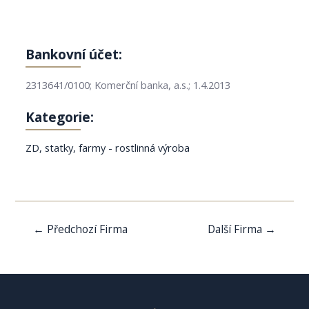
Bankovní účet:
2313641/0100; Komerční banka, a.s.; 1.4.2013
Kategorie:
ZD, statky, farmy - rostlinná výroba
Navigace
←
Předchozí Firma
Další Firma
→
pro
příspěvek