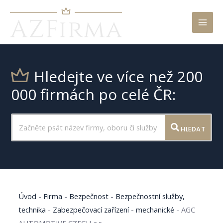
Mai
Men
Hledejte ve více než 200
000 firmách po celé ČR:
HLEDAT
Úvod
-
Firma
-
Bezpečnost
-
Bezpečnostní služby,
technika
-
Zabezpečovací zařízení - mechanické
-
AGC
AUTOMOTIVE CZECH a.s.