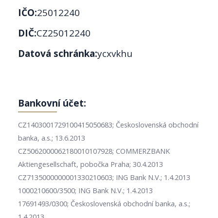
IČO:
25012240
DIČ:
CZ25012240
Datová schránka:
ycxvkhu
Bankovní účet:
CZ1403001729100415050683; Československá obchodní
banka, a.s.; 13.6.2013
CZ5062000062180010107928; COMMERZBANK
Aktiengesellschaft, pobočka Praha; 30.4.2013
CZ7135000000001330210603; ING Bank N.V.; 1.4.2013
1000210600/3500; ING Bank N.V.; 1.4.2013
17691493/0300; Československá obchodní banka, a.s.;
1.4.2013