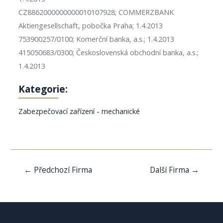
CZ8862000000000010107928; COMMERZBANK
Aktiengesellschaft, pobočka Praha; 1.4.2013
753900257/0100; Komerční banka, a.s.; 1.4.2013
415050683/0300; Československá obchodní banka, a.s.;
1.4.2013
Kategorie:
Zabezpečovací zařízení - mechanické
Navigace
←
Předchozí Firma
Další Firma
→
pro
příspěvek