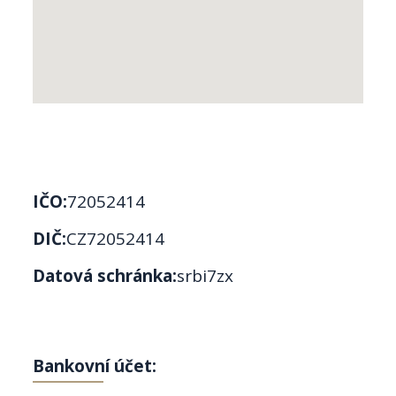
IČO:
72052414
DIČ:
CZ72052414
Datová schránka:
srbi7zx
Bankovní účet: