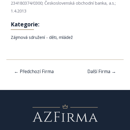
234180374/0300; Československá obchodní banka, a.s.;
1.4.2013
Kategorie:
Zájmová sdružení - děti, mládež
Navigace
←
Předchozí Firma
Další Firma
→
pro
příspěvek