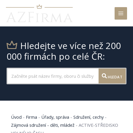
Mai
Men
Hledejte ve více než 200
000 firmách po celé ČR:
HLEDAT
Úvod
-
Firma
-
Úřady, správa
-
Sdružení, cechy
-
Zájmová sdružení - děti, mládež
-
ACTIVE-STŘEDISKO
VOLNÉHO ČASU