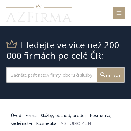
Mai
Men
Hledejte ve více než 200
000 firmách po celé ČR:
HLEDAT
Úvod
-
Firma
-
Služby, obchod, prodej
-
Kosmetika,
kadeřnictví
-
Kosmetika
-
A STUDIO ZLÍN