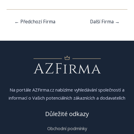
Navigace
←
Předchozí Firma
Další Firma
→
pro
příspěvek
Na portále AZFirma.cz nabízíme vyhledávání společností a
informací o Vašich potenciálních zákaznících a dodavatelích
Důležité odkazy
Obchodní podmínky